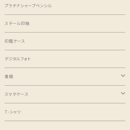
プラチナシャープペンシル
スチール印箱
印鑑ケース
デジタルフォト
書籍
グルメ誌
スマホケース
iPhoneX
T-シャツ