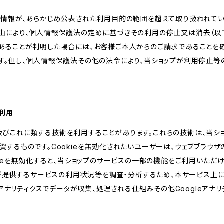
人情報が、あらかじめ公表された利用目的の範囲を超えて取り扱われて
由により、個人情報保護法の定めに基づきその利用の停止又は消去（以下
あることが判明した場合には、お客様ご本人からのご請求であることを
す。但し、個人情報保護法その他の法令により、当ショップが利用停止等
の利用
kie及びこれに類する技術を利用することがあります。これらの技術は、当
するものです。Cookieを無効化されたいユーザーは、ウェブブラウザの
kieを無効化すると、当ショップのサービスの一部の機能をご利用いただ
が提供するサービスの利用状況等を調査・分析するため、本サービス上に Goog
leアナリティクスでデータが収集、処理される仕組みその他Googleアナ