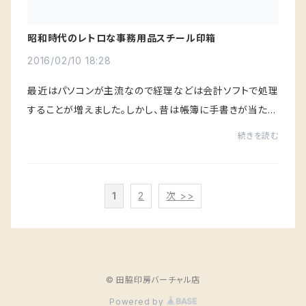
昭和時代のレトロな事務用品スチール印箱
2016/02/10 18:28
最近はパソコンが主流なので経理などは会計ソフトで処理
することが増えました。しかし、昔は帳簿に手書きが当たり
前だったので勘定科目などのゴム印が大量に必要でした
続きを読む
そんな、昭和時代の代表的な事務用品として...
1
2
次 >>
© 田脇印房バーチャル店
Powered by