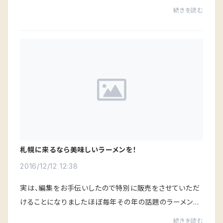
て残り1本となりました残った方は色褪せも多いので値下
続きを読む
げして1000円です
札幌に来るなら美味しいラーメンを！
2016/12/12 12:38
実は、編集をお手伝いしたので特別に販売をさせていただ
けることになりましたほぼ毎年その年の話題のラーメン店
を掲載しているので北海道で一番売れているラーメン誌で
続きを読む