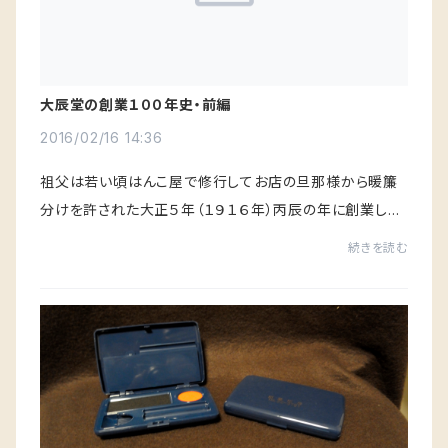
大辰堂の創業１００年史・前編
2016/02/16 14:36
祖父は若い頃はんこ屋で修行してお店の旦那様から暖簾
分けを許された大正５年（１９１６年）丙辰の年に創業した
ので屋号を大辰堂としたその時に有名な書家に揮毫して
続きを読む
もらったのがページのヘッダーの文字です。新...