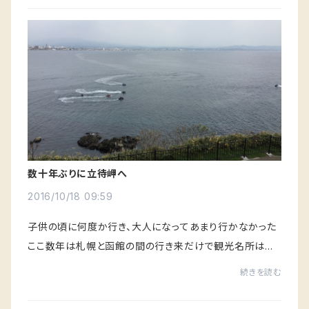
数十年ぶりに立待岬へ
2016/10/18 09:59
子供の頃に何度か行き、大人になってあまり行かなかった
ここ数年は札幌と函館の間の行き来だけで観光名所は実
家そばの西波止場くらいでした最近流行りのポケモンGO
続きを読む
を夫婦でやりながら時間もあったので妻と一緒に...