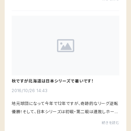
す。 クーポンが6000円相当付いていま...
秋ですが北海道は日本シリーズで暑いです！
2016/10/26 14:43
地元球団になって今年で12年ですが、奇跡的なリーグ逆転
優勝！そして、日本シリーズは初戦・第二戦は連敗しホーム
である札幌ドームに戻って第三戦は逆転に次ぐ逆転からの
続きを読む
延長の末大谷のサヨナラタイムリー！道民...