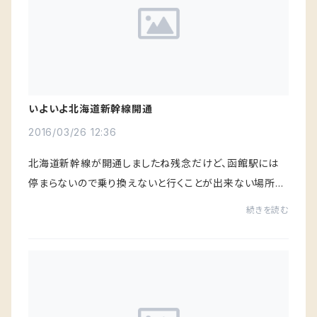
いよいよ北海道新幹線開通
2016/03/26 12:36
北海道新幹線が開通しましたね残念だけど、函館駅には
停まらないので乗り換えないと行くことが出来ない場所エ
リアとしてはお隣の北斗市なんですが、どちらかと言うと大
続きを読む
沼公園の方が近いくらいです函館の街は活気...