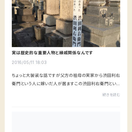
実は歴史的な重要人物と縁戚関係なんです
2016/05/11 18:03
ちょっと大袈裟な話ですが父方の祖母の実家から渋田利右
衛門という人に嫁いだ人が居ますこの渋田利右衛門という
人は、なんと勝海舟の恩人このストーリーは氷川清話にも
続きを読む
出てくる有名な話勝麟太郎はこの男に出会わ...