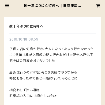
数十年ぶりに立待岬へ | 田脇印房バ
ーチャル店
数十年ぶりに立待岬へ
2016/10/18 09:59
子供の頃に何度か行き、大人になってあまり行かなかった
ここ数年は札幌と函館の間の行き来だけで観光名所は実
家そばの西波止場くらいでした
最近流行りのポケモンGOを夫婦でやりながら
時間もあったので妻と一緒に行ってみることに
相変わらず狭い道路
駐車場の入口には懐かしい売店